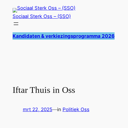
Ga
naar
Sociaal Sterk Oss – (SSO)
de
inhoud
Kandidaten & verkiezingsprogramma 2026
Iftar Thuis in Oss
mrt 22, 2025
—
in
Politiek Oss