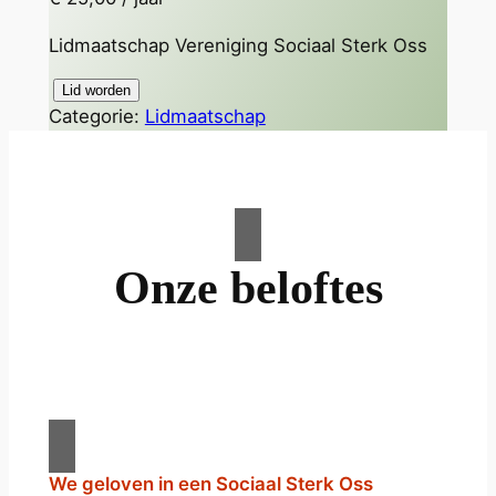
Lidmaatschap Vereniging Sociaal Sterk Oss
✅
Lid worden
Categorie:
Lidmaatschap
D
o
e
m
e
e
Onze beloftes
,
w
o
r
d
l
i
We geloven in een Sociaal Sterk Oss
d