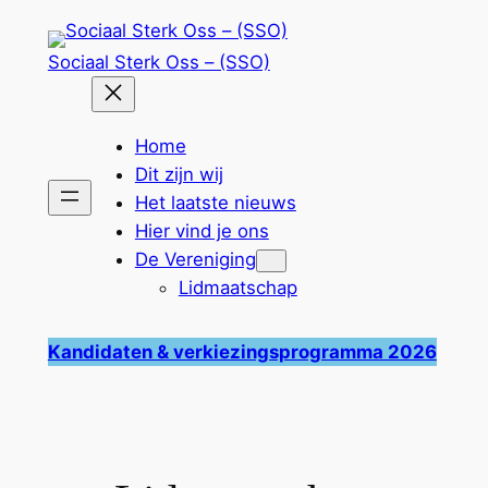
Ga
naar
Sociaal Sterk Oss – (SSO)
de
inhoud
Home
Dit zijn wij
Het laatste nieuws
Hier vind je ons
De Vereniging
Lidmaatschap
Kandidaten & verkiezingsprogramma 2026