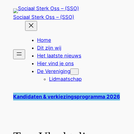
Ga
naar
Sociaal Sterk Oss – (SSO)
de
inhoud
Home
Dit zijn wij
Het laatste nieuws
Hier vind je ons
De Vereniging
Lidmaatschap
Kandidaten & verkiezingsprogramma 2026