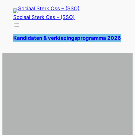
Ga
naar
Sociaal Sterk Oss – (SSO)
de
inhoud
Kandidaten & verkiezingsprogramma 2026