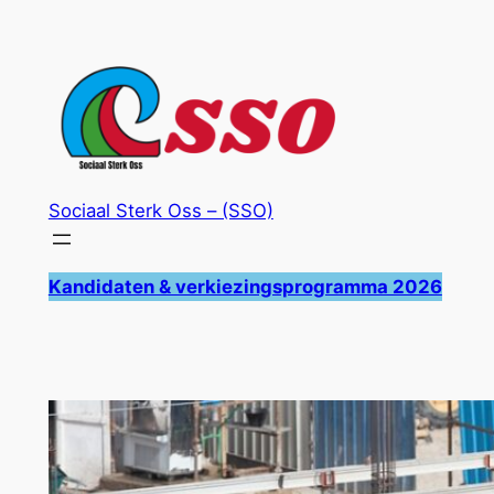
Ga
naar
de
inhoud
Sociaal Sterk Oss – (SSO)
Kandidaten & verkiezingsprogramma 2026