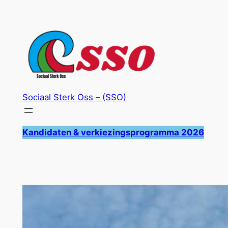
Ga
naar
de
inhoud
Sociaal Sterk Oss – (SSO)
Kandidaten & verkiezingsprogramma 2026