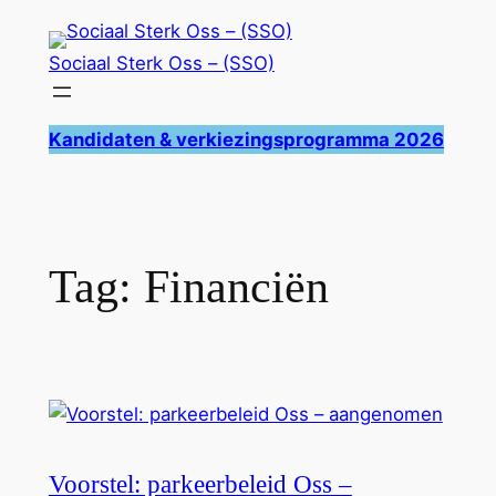
Ga
naar
Sociaal Sterk Oss – (SSO)
de
inhoud
Kandidaten & verkiezingsprogramma 2026
Tag:
Financiën
Voorstel: parkeerbeleid Oss –