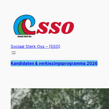
Ga
naar
de
inhoud
Sociaal Sterk Oss – (SSO)
Kandidaten & verkiezingsprogramma 2026