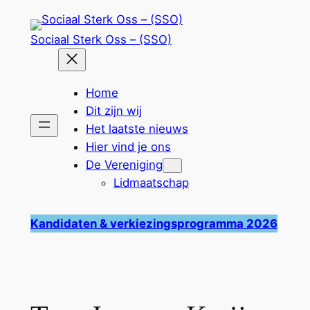
Ga
naar
Sociaal Sterk Oss – (SSO)
de
inhoud
Home
Dit zijn wij
Het laatste nieuws
Hier vind je ons
De Vereniging
Lidmaatschap
Kandidaten & verkiezingsprogramma 2026