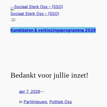
Ga
naar
Sociaal Sterk Oss – (SSO)
de
inhoud
Kandidaten & verkiezingsprogramma 2026
Bedankt voor jullie inzet!
apr 7, 2026
—
in
Partijnieuws
, 
Politiek Oss