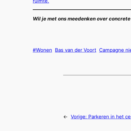
ruimte.
Wil je met ons meedenken over concrete 
#Wonen
Bas van der Voort
Campagne ni
←
Vorige:
Parkeren in het c