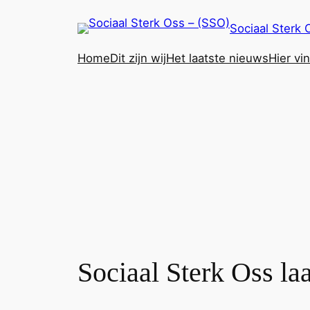
Ga
Sociaal Sterk 
naar
de
Home
Dit zijn wij
Het laatste nieuws
Hier vi
inhoud
Sociaal Sterk Oss laa