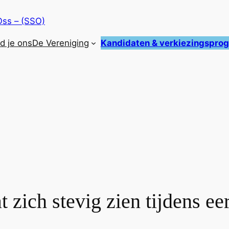
Oss – (SSO)
nd je ons
De Vereniging
Kandidaten & verkiezingspr
t zich stevig zien tijdens e