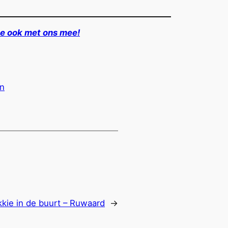
e ook met ons mee!
en
kie in de buurt – Ruwaard
→