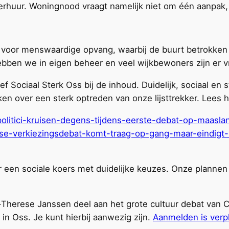
rhuur. Woningnood vraagt namelijk niet om één aanpak
t voor menswaardige opvang, waarbij de buurt betrokke
bben we in eigen beheer en veel wijkbewoners zijn er vri
eef Sociaal Sterk Oss bij de inhoud. Duidelijk, sociaal e
n over een sterk optreden van onze lijsttrekker. Lees h
politici-kruisen-degens-tijdens-eerste-debat-op-maasla
se-verkiezingsdebat-komt-traag-op-gang-maar-eindigt-in
or een sociale koers met duidelijke keuzes. Onze plannen 
herese Janssen deel aan het grote cultuur debat van C
in Oss. Je kunt hierbij aanwezig zijn.
Aanmelden is verpl