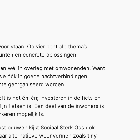
 voor staan. Op vier centrale thema’s —
unten en concrete oplossingen.
 dan wél in overleg met omwonenden. Want
n we óók in goede nachtverbindingen
nte georganiseerd worden.
eft is het én-én; investeren in de fiets en
fijn fietsen is. Een deel van de inwoners is
keren mogelijk is.
ast bouwen kijkt Sociaal Sterk Oss ook
naar alternatieve woonvormen zoals tiny