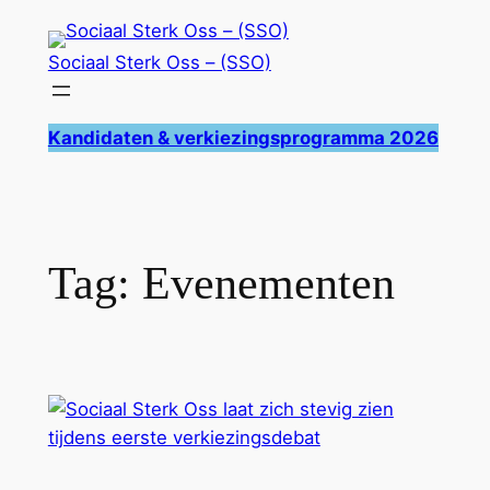
Ga
naar
Sociaal Sterk Oss – (SSO)
de
inhoud
Kandidaten & verkiezingsprogramma 2026
Tag:
Evenementen