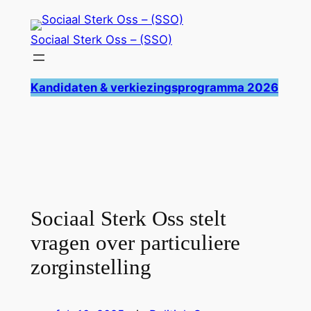
Ga
naar
Sociaal Sterk Oss – (SSO)
de
inhoud
Kandidaten & verkiezingsprogramma 2026
Sociaal Sterk Oss stelt
vragen over particuliere
zorginstelling