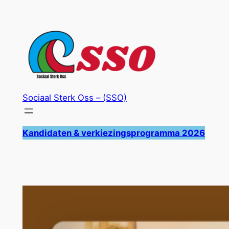
Ga
naar
de
inhoud
Sociaal Sterk Oss – (SSO)
Kandidaten & verkiezingsprogramma 2026