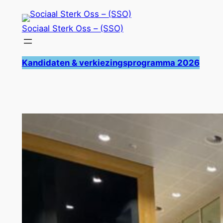
Ga
naar
Sociaal Sterk Oss – (SSO)
de
inhoud
Kandidaten & verkiezingsprogramma 2026