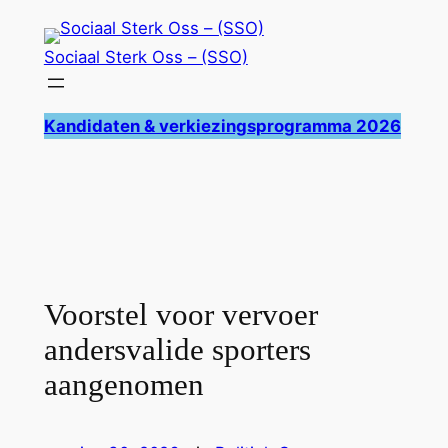
Ga
naar
Sociaal Sterk Oss – (SSO)
de
inhoud
Kandidaten & verkiezingsprogramma 2026
Voorstel voor vervoer
andersvalide sporters
aangenomen