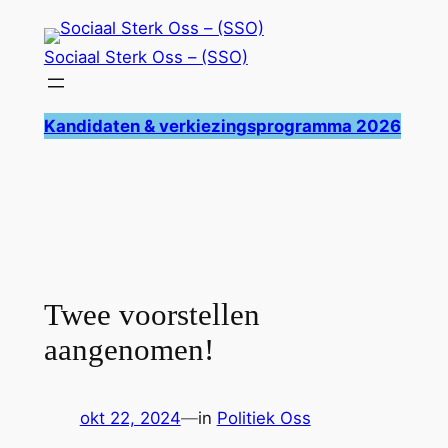
Ga
naar
Sociaal Sterk Oss – (SSO)
de
inhoud
Kandidaten & verkiezingsprogramma 2026
Twee voorstellen
aangenomen!
okt 22, 2024
—
in
Politiek Oss