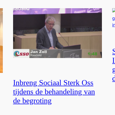
Inbreng Sociaal Sterk Oss
tijdens de behandeling van
de begroting