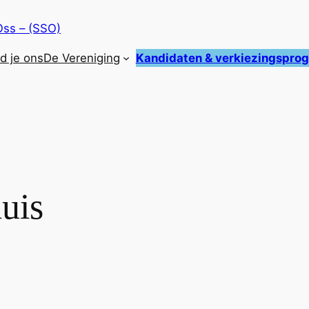
Oss – (SSO)
nd je ons
De Vereniging
Kandidaten & verkiezingspr
uis