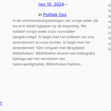
nov 10, 2024
—
O
S
in
Politiek Oss
t
In de commissievergaderingen van vorige week zijn
n
we al in detail ingegaan op de begroting. We
k
hebben vorige week onze voorstellen
o
aangekondigd. Ik begin met het indienen van ons
t
amendement en onze moties. Ik begin met het
s
amendement “Slim omgaan met rijksgelden
S
bibliotheken.” Bibliotheken leveren een belangrijke
bijdrage aan het versterken van
basisvaardigheden. Bibliotheken hebben…