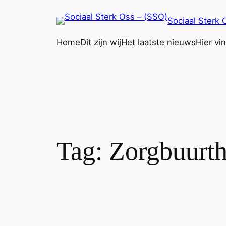
Ga
Sociaal Sterk 
naar
de
Home
Dit zijn wij
Het laatste nieuws
Hier vi
inhoud
Tag:
Zorgbuurth