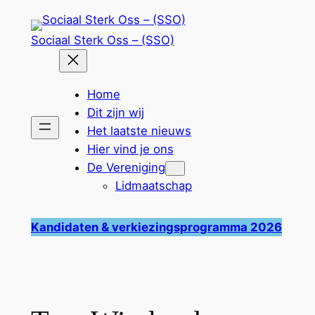
Ga
naar
Sociaal Sterk Oss – (SSO)
de
inhoud
Home
Dit zijn wij
Het laatste nieuws
Hier vind je ons
De Vereniging
Lidmaatschap
Kandidaten & verkiezingsprogramma 2026