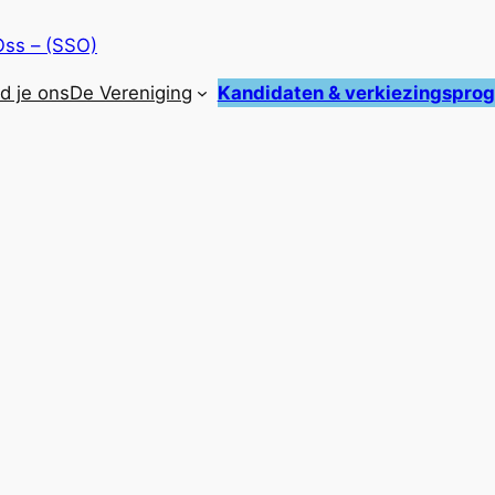
Oss – (SSO)
nd je ons
De Vereniging
Kandidaten & verkiezingspr