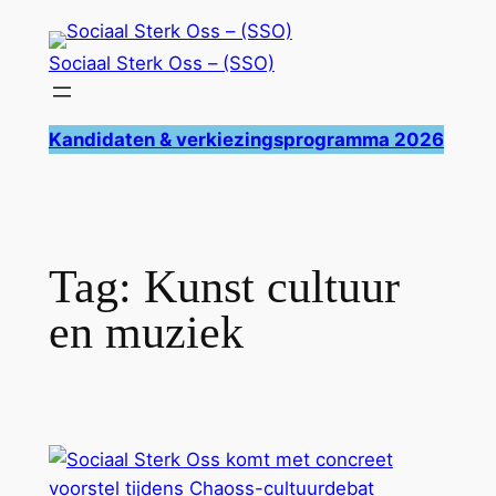
Ga
naar
Sociaal Sterk Oss – (SSO)
de
inhoud
Kandidaten & verkiezingsprogramma 2026
Tag:
Kunst cultuur
en muziek