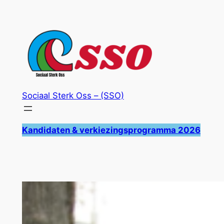
Ga
naar
de
inhoud
Sociaal Sterk Oss – (SSO)
Kandidaten & verkiezingsprogramma 2026