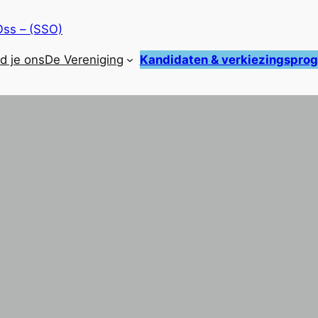
Oss – (SSO)
nd je ons
De Vereniging
Kandidaten & verkiezingspr