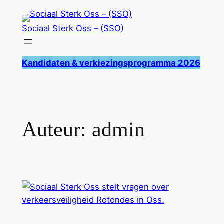
Ga
naar
Sociaal Sterk Oss – (SSO)
de
inhoud
Kandidaten & verkiezingsprogramma 2026
Auteur:
admin