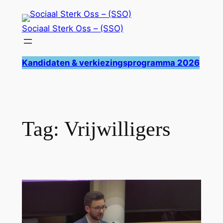
Ga
naar
Sociaal Sterk Oss – (SSO)
de
inhoud
Kandidaten & verkiezingsprogramma 2026
Tag:
Vrijwilligers