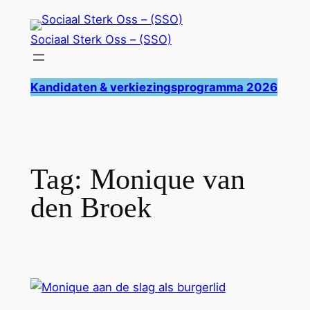
Ga
naar
Sociaal Sterk Oss – (SSO)
de
inhoud
Kandidaten & verkiezingsprogramma 2026
Tag:
Monique van
den Broek