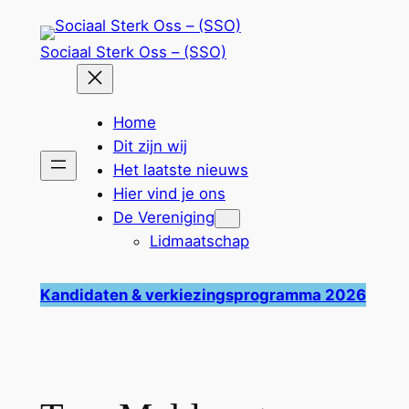
Ga
naar
Sociaal Sterk Oss – (SSO)
de
inhoud
Home
Dit zijn wij
Het laatste nieuws
Hier vind je ons
De Vereniging
Lidmaatschap
Kandidaten & verkiezingsprogramma 2026