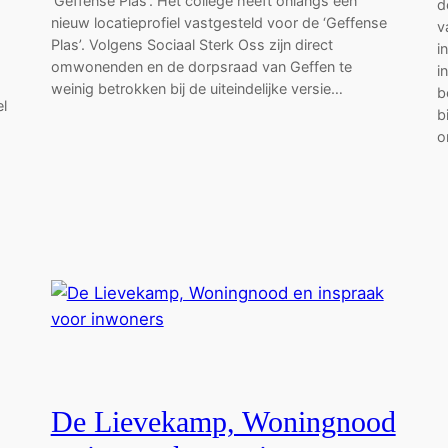
‘Geffense Plas’. Het college heeft onlangs een
d
nieuw locatieprofiel vastgesteld voor de ‘Geffense
v
Plas’. Volgens Sociaal Sterk Oss zijn direct
i
omwonenden en de dorpsraad van Geffen te
i
weinig betrokken bij de uiteindelijke versie…
b
l
b
o
De Lievekamp, Woningnood