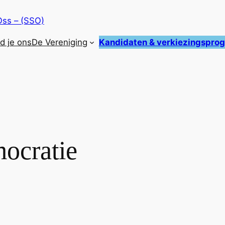
Oss – (SSO)
nd je ons
De Vereniging
Kandidaten & verkiezingspr
ocratie