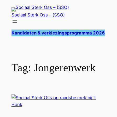
Ga
naar
Sociaal Sterk Oss – (SSO)
de
inhoud
Kandidaten & verkiezingsprogramma 2026
Tag:
Jongerenwerk