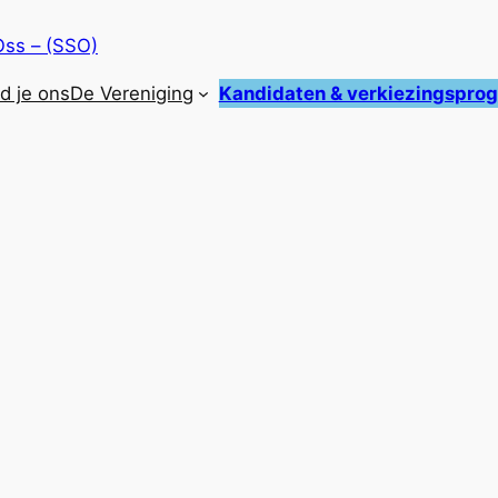
Oss – (SSO)
nd je ons
De Vereniging
Kandidaten & verkiezingspr