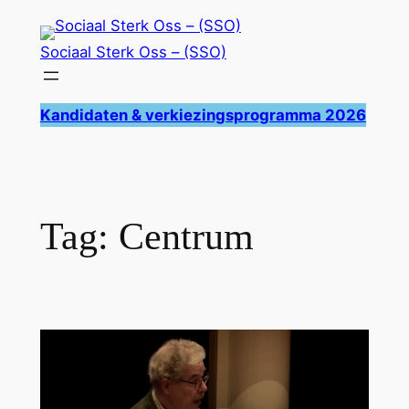
Ga
naar
Sociaal Sterk Oss – (SSO)
de
inhoud
Kandidaten & verkiezingsprogramma 2026
Tag:
Centrum