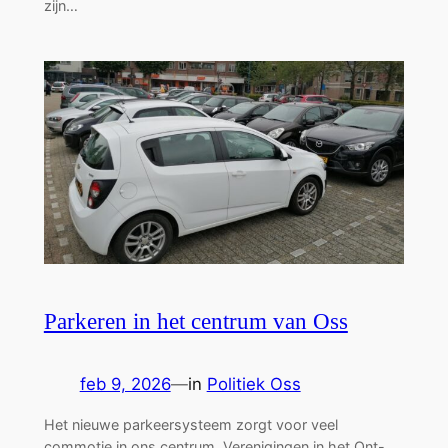
zijn…
Parkeren in het centrum van Oss
feb 9, 2026
—
in
Politiek Oss
Het nieuwe parkeersysteem zorgt voor veel
commotie in ons centrum. Verenigingen in het Ont-