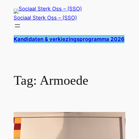
Ga
naar
Sociaal Sterk Oss – (SSO)
de
inhoud
Kandidaten & verkiezingsprogramma 2026
Tag:
Armoede