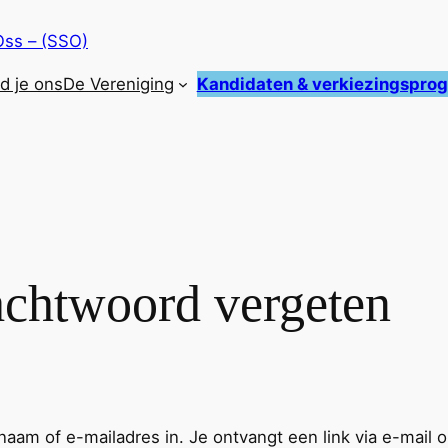
Oss – (SSO)
nd je ons
De Vereniging
Kandidaten & verkiezingspr
chtwoord vergeten
aam of e-mailadres in. Je ontvangt een link via e-mai