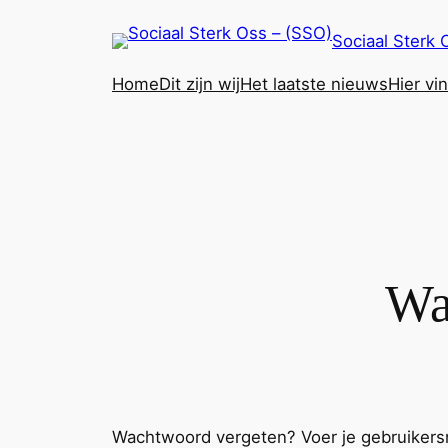
Ga
Sociaal Sterk 
naar
de
Home
Dit zijn wij
Het laatste nieuws
Hier vi
inhoud
Wa
Wachtwoord vergeten? Voer je gebruikersn